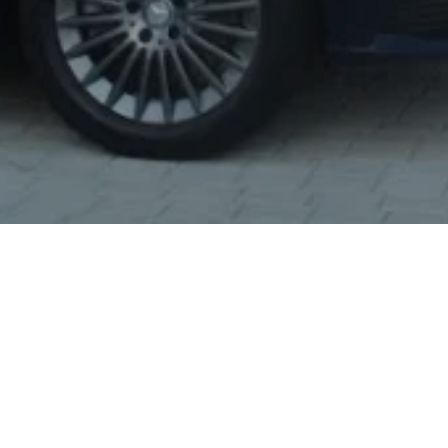
🔺重要通知🔺本公司名片遭到不肖人士盜用