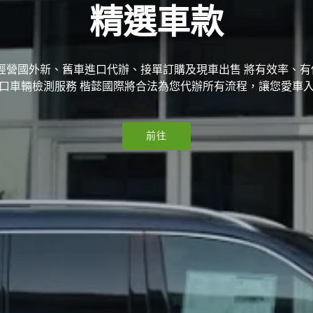
精選車款
ar 主要經營國外新、舊車進口代辦、接單訂購及現車出售 將有效率、
口車輛檢測服務 楷懿國際將合法為您代辦所有流程，讓您愛車